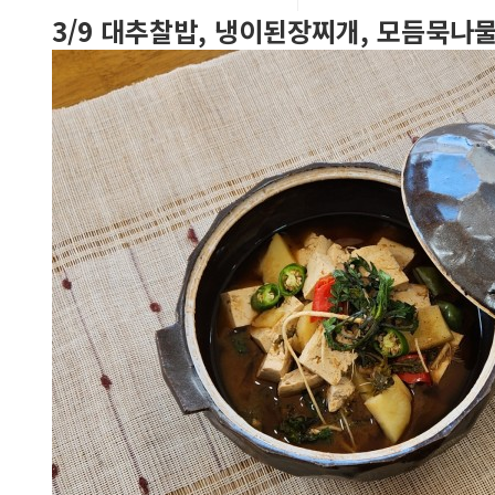
3/9 대추찰밥, 냉이된장찌개, 모듬묵나