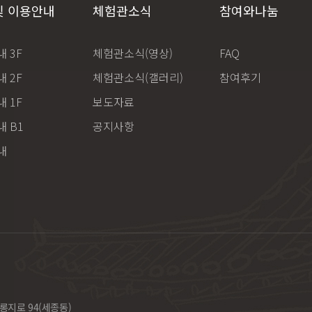
및 이용안내
체험관소식
참여와나눔
 3F
체험관소식(영상)
FAQ
 2F
체험관소식(갤러리)
참여후기
 1F
보도자료
 B1
공지사항
내
롱지로 94(세종동)