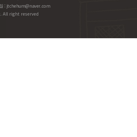
일 :
jtchehum@naver.com
l right reserved