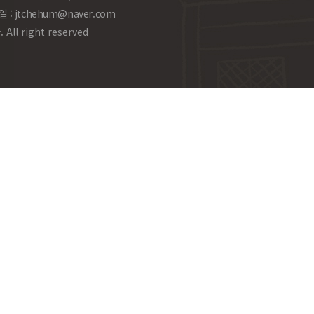
일 :
jtchehum@naver.com
l right reserved