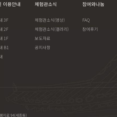
및 이용안내
체험관소식
참여와나눔
 3F
체험관소식(영상)
FAQ
 2F
체험관소식(갤러리)
참여후기
 1F
보도자료
 B1
공지사항
내
롱지로 94(세종동)