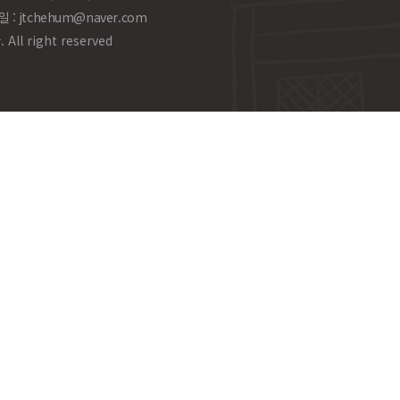
일 :
jtchehum@naver.com
l right reserved