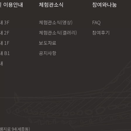
및 이용안내
체험관소식
참여와나눔
 3F
체험관소식(영상)
FAQ
 2F
체험관소식(갤러리)
참여후기
 1F
보도자료
 B1
공지사항
내
롱지로 94(세종동)