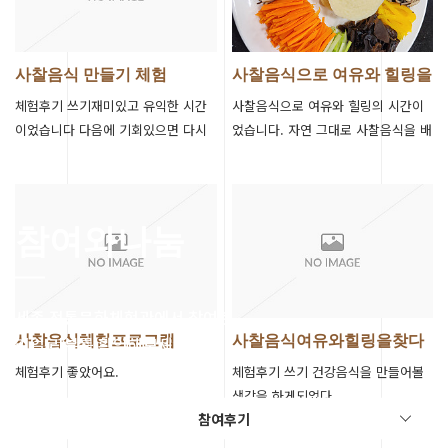
사찰음식 만들기 체험
사찰음식으로 여유와 힐링을
찾다!
체험후기 쓰기재미있고 유익한 시간
사찰음식으로 여유와 힐링의 시간이
이었습니다 다음에 기회있으면 다시
었습니다. 자연 그대로 사찰음식을 배
체험하고 싶습니다
울 수 있는 기회가 되어서 뜻깊은 시
간이 되었습니다. 오랜만에 도토리 영
양 …
참여와나눔
세종 전통문화체험관에서 참여한
리얼 리뷰를 확인해보세요.
사찰음식체험프로그램
사찰음식여유와힐링을찾다
체험후기 좋았어요.
체험후기 쓰기 건강음식을 만들어볼
생각을 하게되었다
참여후기