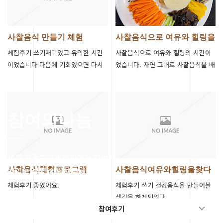
사찰음식 만들기 체험
사찰음식으로 여유와 힐링을
찾다!
체험후기 쓰기재미있고 유익한 시간
사찰음식으로 여유와 힐링의 시간이
이었습니다 다음에 기회있으면 다시
었습니다. 자연 그대로 사찰음식을 배
체험하고 싶습니다
울 수 있는 기회가 되어서 뜻깊은 시
간이 되었습니다. 오랜만에 도토리 영
양 …
참여와나눔
세종 전통문화체험관에서 참여한
리얼 리뷰를 확인해보세요.
사찰음식체험프로그램
사찰음식여유와힐링을찾다
체험후기 좋았어요.
체험후기 쓰기 건강음식을 만들어볼
생각을 하게되었다
참여후기