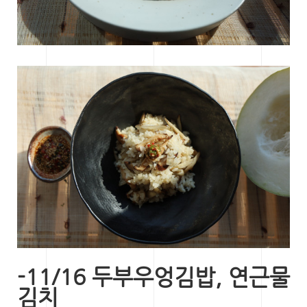
-11/16 두부우엉김밥, 연근물
김치