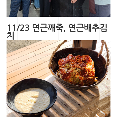
11/23 연근깨죽, 연근배추김
치