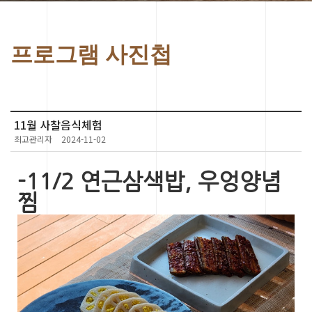
프로그램 사진첩
11월 사찰음식체험
최고관리자
2024-11-02
-11/2 연근삼색밥, 우엉양념
찜