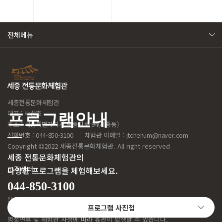
전체메뉴
세종전통문화체험관
대표 : 박상호
프로그램안내
주소 : 세종특별자치시 모롱지로 94(세종동)
전화번호 : 044-850-3100
체험관 이메일 :
jtchehum@naver.com
Copyright
2022 세종전통문화체험관. All right reserved
세종 전통문화체험관의
고객센터
다양한 프로그램을 체험해보세요.
044-850-3100
운영시간
09:00 ~ 17:00
프로그램 사진첩
점심시간
11:30 ~ 12:30
명절연휴 및 체험관 사정에 따라 휴관이 발생할 수 있습니다.