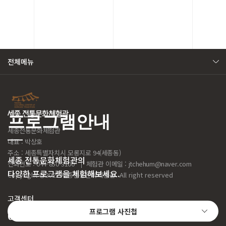
전체메뉴
프로그램안내
세종전통문화체험관
대표 : 박상호
주소 : 세종특별자치시 모롱지로 94(세종동)
세종 전통문화체험관의
전화번호 : 044-850-3100
체험관 이메일 :
jtchehum@naver.com
다양한 프로그램을 체험해보세요.
Copyright
2022 세종전통문화체험관. All right reserved
고객센터
프로그램 사진첩
044-850-3100