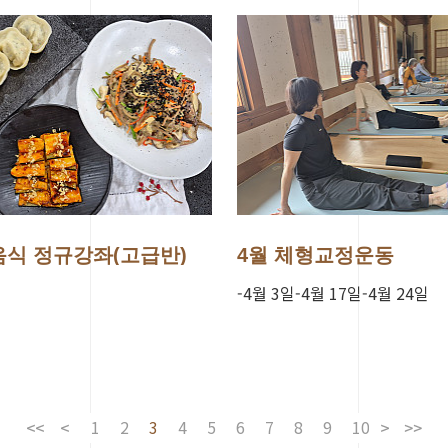
음식 정규강좌(고급반)
4월 체형교정운동
-4월 3일-4월 17일-4월 24일
1
2
3
4
5
6
7
8
9
10