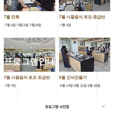
7월 민화
7월 사찰음식 토요 중급반
-7월 6일-7월13일-7월20일
-7월 4일
프로그램안내
7월 사찰음식 토요 초급반
6월 간식만들기
세종 전통문화체험관의
-7월 4일
-6월 14일-6월 21일-6월 28일
다양한 프로그램을 체험해보세요.
1
2
3
4
5
프로그램 사진첩