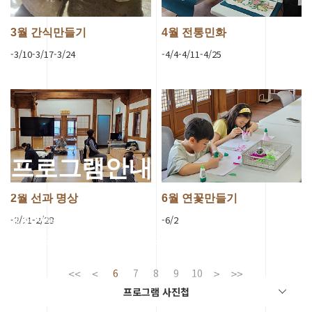
3월 간식만들기
4월 전통민화
-3/10-3/17-3/24
-4/4-4/11-4/25
프로그램안내
2월 선과 명상
6월 연꽃만들기
세종 전통문화체험관의
-2/21-2/28
-6/2
다양한 프로그램을 체험해보세요.
6
7
8
9
10
프로그램 사진첩