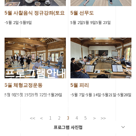
5월 사찰음식 정규강좌(토요
5월 선무도
초급반)
-5월 2일-5월9일
5월 2일5월 9일5월 23일
프로그램안내
5월 체형교정운동
5월 피리
5월 8일5월 15일5월 22일-5월29일
-5월 7일-5월 14일-5월21일-5월28일
세종 전통문화체험관의
다양한 프로그램을 체험해보세요.
1
2
3
4
5
프로그램 사진첩